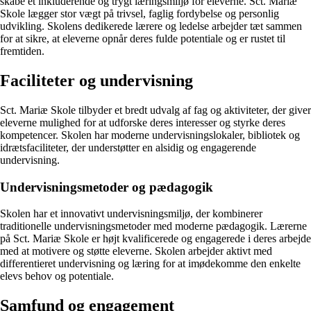
skabe et inkluderende og trygt læringsmiljø for eleverne. Sct. Mariæ
Skole lægger stor vægt på trivsel, faglig fordybelse og personlig
udvikling. Skolens dedikerede lærere og ledelse arbejder tæt sammen
for at sikre, at eleverne opnår deres fulde potentiale og er rustet til
fremtiden.
Faciliteter og undervisning
Sct. Mariæ Skole tilbyder et bredt udvalg af fag og aktiviteter, der giver
eleverne mulighed for at udforske deres interesser og styrke deres
kompetencer. Skolen har moderne undervisningslokaler, bibliotek og
idrætsfaciliteter, der understøtter en alsidig og engagerende
undervisning.
Undervisningsmetoder og pædagogik
Skolen har et innovativt undervisningsmiljø, der kombinerer
traditionelle undervisningsmetoder med moderne pædagogik. Lærerne
på Sct. Mariæ Skole er højt kvalificerede og engagerede i deres arbejde
med at motivere og støtte eleverne. Skolen arbejder aktivt med
differentieret undervisning og læring for at imødekomme den enkelte
elevs behov og potentiale.
Samfund og engagement