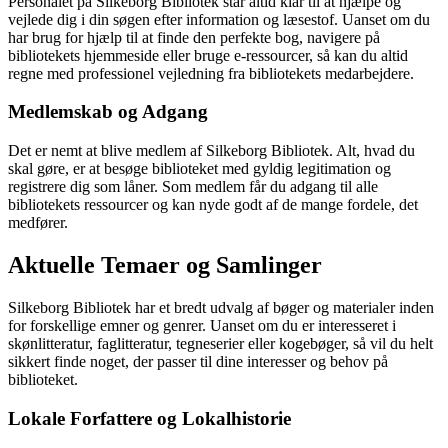
Personalet på Silkeborg Bibliotek står altid klar til at hjælpe og
vejlede dig i din søgen efter information og læsestof. Uanset om du
har brug for hjælp til at finde den perfekte bog, navigere på
bibliotekets hjemmeside eller bruge e-ressourcer, så kan du altid
regne med professionel vejledning fra bibliotekets medarbejdere.
Medlemskab og Adgang
Det er nemt at blive medlem af Silkeborg Bibliotek. Alt, hvad du
skal gøre, er at besøge biblioteket med gyldig legitimation og
registrere dig som låner. Som medlem får du adgang til alle
bibliotekets ressourcer og kan nyde godt af de mange fordele, det
medfører.
Aktuelle Temaer og Samlinger
Silkeborg Bibliotek har et bredt udvalg af bøger og materialer inden
for forskellige emner og genrer. Uanset om du er interesseret i
skønlitteratur, faglitteratur, tegneserier eller kogebøger, så vil du helt
sikkert finde noget, der passer til dine interesser og behov på
biblioteket.
Lokale Forfattere og Lokalhistorie