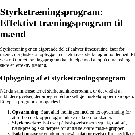
Styrketræningsprogram:
Effektivt træningsprogram til
mænd
Styrketræning er en afgørende del af enhver fitnessrutine, især for
mænd, der ønsker at opbygge muskelmasse, styrke og udholdenhed. Et
velstruktureret træningsprogram kan hjælpe med at opnå dine mål og
sikre en effektiv træning.
Opbygning af et styrketræningsprogram
Når du sammensætter et styrketræningsprogram, er det vigtigt at
inkludere øvelser, der arbejder på forskellige muskelgrupper i kroppen.
Et typisk program kan opdeles i:
Opvarmning:
Start altid træningen med en let opvarmning for
at forberede kroppen og mindske risikoen for skader.
Styrkeøvelser:
Fokuser på basisøvelser som squats, dødløft,
bænkpres og skulderpres for at træne større muskelgrupper.
Isolationsøvelser:
Inkluder også isolationsøvelser for specifikke