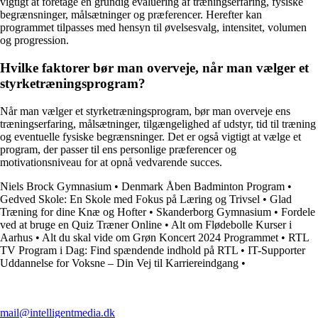
vigtigt at foretage en grundig evaluering af træningserfaring, fysiske
begrænsninger, målsætninger og præferencer. Herefter kan
programmet tilpasses med hensyn til øvelsesvalg, intensitet, volumen
og progression.
Hvilke faktorer bør man overveje, når man vælger et
styrketræningsprogram?
Når man vælger et styrketræningsprogram, bør man overveje ens
træningserfaring, målsætninger, tilgængelighed af udstyr, tid til træning
og eventuelle fysiske begrænsninger. Det er også vigtigt at vælge et
program, der passer til ens personlige præferencer og
motivationsniveau for at opnå vedvarende succes.
Niels Brock Gymnasium
•
Denmark Åben Badminton Program
•
Gedved Skole: En Skole med Fokus på Læring og Trivsel
•
Glad
Træning for dine Knæ og Hofter
•
Skanderborg Gymnasium
•
Fordele
ved at bruge en Quiz Træner Online
•
Alt om Flødebolle Kurser i
Aarhus
•
Alt du skal vide om Grøn Koncert 2024 Programmet
•
RTL
TV Program i Dag: Find spændende indhold på RTL
•
IT-Supporter
Uddannelse for Voksne – Din Vej til Karriereindgang
•
mail@intelligentmedia.dk