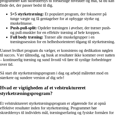
programmer kan skræddersys til forskellige niveauer og mål, så du kan
finde det, der passer bedst til dig.
5×5 styrketræning:
Et populært program, der fokuserer på
tunge vægte og få gentagelser for at opbygge styrke og
muskelmasse.
Push-pull-split:
Opdeler træningen i øvelser, der træner push-
og pull-muskler for en effektiv træning af hele kroppen.
Full body træning:
Træner alle muskelgrupper i en
træningssession for en helhedsorienteret tilgang til styrketræning.
Uanset hvilket program du vælger, er konsistens og dedikation nøglen
til succes. Vær tålmodig, og husk at resultater ikke kommer over natten
– kontinuerlig træning og sund livsstil vil føre til synlige forbedringer
over tid.
Så start dit styrketræningsprogram i dag og arbejd målrettet mod en
stærkere og sundere version af dig selv!
Hvad er vigtigheden af et velstruktureret
styrketræningsprogram?
Et velstruktureret styrketræningsprogram er afgørende for at opnå
effektive resultater inden for styrketræning. Programmet bør
skræddersys til individets mål, træningserfaring og fysiske formåen for