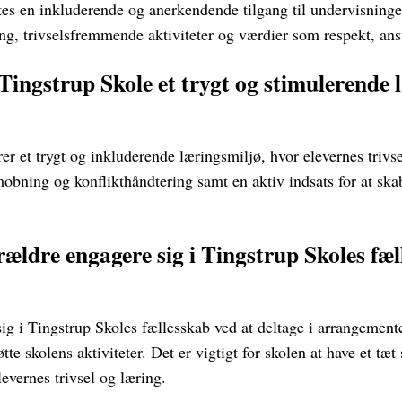
es en inkluderende og anerkendende tilgang til undervisning
ing, trivselsfremmende aktiviteter og værdier som respekt, an
ingstrup Skole et trygt og stimulerende 
rer et trygt og inkluderende læringsmiljø, hvor elevernes trivse
 mobning og konflikthåndtering samt en aktiv indsats for at skab
ældre engagere sig i Tingstrup Skoles fæl
g i Tingstrup Skoles fællesskab ved at deltage i arrangementer,
øtte skolens aktiviteter. Det er vigtigt for skolen at have et t
levernes trivsel og læring.