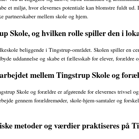
abe et miljø, hvor elevernes potentiale kan blomstre fuldt ud
ke partnerskaber mellem skole og hjem.
p Skole, og hvilken rolle spiller den i lo
lkeskole beliggende i Tingstrup-området. Skolen spiller en cent
lbyde uddannelse og skabe et fællesskab for elever, forældre o
rbejdet mellem Tingstrup Skole og foræ
strup Skole og forældre er afgørende for elevernes trivsel og
marbejde gennem forældremøder, skole-hjem-samtaler og forskel
ske metoder og værdier praktiseres på T