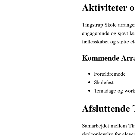
Aktiviteter 
Tingstrup Skole arranger
engagerende og sjovt læri
fællesskabet og støtte el
Kommende Arra
Forældremøde
Skolefest
Temadage og work
Afsluttende
Samarbejdet mellem Tings
skoleoplevelse for elev