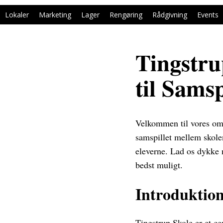
Lokaler
Marketing
Lager
Rengøring
Rådgivning
Events
Tingstru
til Samsp
Velkommen til vores omf
samspillet mellem skolen
eleverne. Lad os dykke 
bedst muligt.
Introduktion
Tingstrup Skole er et ce