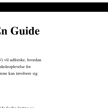
En Guide
i vil udforske, hvordan
skoleoplevelse for
rene kan involvere sig
åde faglig læring og