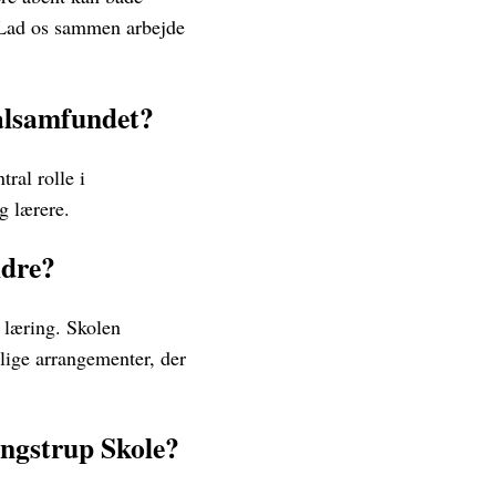
. Lad os sammen arbejde
kalsamfundet?
ral rolle i
g lærere.
ldre?
 læring. Skolen
lige arrangementer, der
ingstrup Skole?