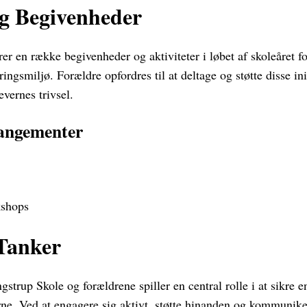
og Begivenheder
er en række begivenheder og aktiviteter i løbet af skoleåret fo
ngsmiljø. Forældre opfordres til at deltage og støtte disse init
evernes trivsel.
ngementer
shops
 Tanker
trup Skole og forældrene spiller en central rolle i at sikre e
erne. Ved at engagere sig aktivt, støtte hinanden og kommunik