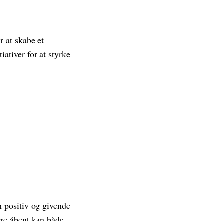
r at skabe et
iativer for at styrke
n positiv og givende
ere åbent kan både