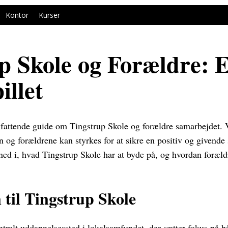
Kontor
Kurser
p Skole og Forældre: 
illet
attende guide om Tingstrup Skole og forældre samarbejdet. V
 og forældrene kan styrkes for at sikre en positiv og givende 
ned i, hvad Tingstrup Skole har at byde på, og hvordan foræld
 til Tingstrup Skole
ntralt uddannelsessted i lokalsamfundet, der sætter fokus på b