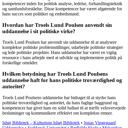
kompetencer inden for politisk analyse, ledelse, forhandlingsteknik
og samfundsforståelse. Disse kompetencer har været afgørende for
hans succes som politiker og embedsmand.
Hvordan har Troels Lund Poulsen anvendt sin
uddannelse i sit politiske virke?
Troels Lund Poulsen har anvendt sin uddannelse til at analysere
komplekse politiske problemstillinger, udarbejde politiske strategier
og lede politiske projekter. Hans uddannelse har været en vigtig
ressource i hans arbejde med at udvikle og implementere politik på
forskellige områder.
Hvilken betydning har Troels Lund Poulsens
uddannelse haft for hans politiske troværdighed og
autoritet?
Troels Lund Poulsens uddannelse har bidraget til at styrke hans
politiske troværdighed og autoritet, da hans faglige baggrund og
kompetencer har givet ham en solid ballast til at træffe velovervejede
beslutninger og kommunikere effektivt om komplekse emner.
Ishøj Bibliotek – Kulturium Ishøj Bibliotek
•
Jonas Vingegaard
Uddannelse
•
Syddansk Universitet
•
Rødkilde Skole
•
Mekaniker