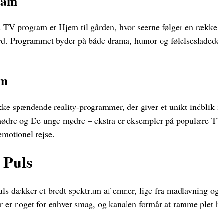
ram
s TV program er Hjem til gården, hvor seerne følger en række 
rd. Programmet byder på både drama, humor og følelsesladede
.
am
ke spændende reality-programmer, der giver et unikt indblik i
mødre og De unge mødre – ekstra er eksempler på populære T
emotionel rejse.
 Puls
 dækker et bredt spektrum af emner, lige fra madlavning og 
Der er noget for enhver smag, og kanalen formår at ramme plet