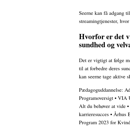
Seerne kan få adgang ti
streamingtjenester, hvo
Hvorfor er det v
sundhed og vel
Det er vigtigt at følge
til at forbedre deres s
kan seerne tage aktive s
Pædagoguddannelse: Ad
Programoversigt
•
VIA U
Alt du behøver at vide
karrieresucces
•
Århus B
Program 2023 for Kvind