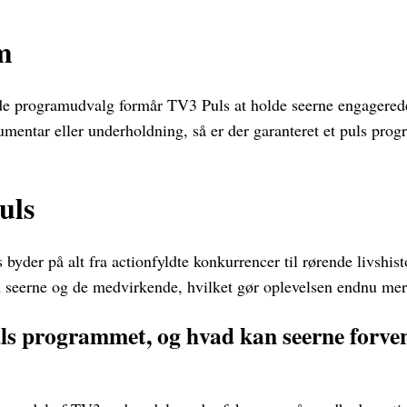
m
de programudvalg formår TV3 Puls at holde seerne engagered
kumentar eller underholdning, så er der garanteret et puls progr
uls
yder på alt fra actionfyldte konkurrencer til rørende livshist
seerne og de medvirkende, hvilket gør oplevelsen endnu mere
s programmet, og hvad kan seerne forven