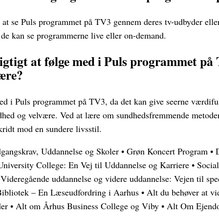
l at se Puls programmet på TV3 gennem deres tv-udbyder elle
r de kan se programmerne live eller on-demand.
igtigt at følge med i Puls programmet på
være?
 med i Puls programmet på TV3, da det kan give seerne værdifu
undhed og velvære. Ved at lære om sundhedsfremmende metoder 
kridt mod en sundere livsstil.
gangskrav, Uddannelse og Skoler
•
Grøn Koncert Program
•
niversity College: En Vej til Uddannelse og Karriere
•
Social
•
Videregående uddannelse og videre uddannelse: Vejen til spec
ibliotek – En Læseudfordring i Aarhus
•
Alt du behøver at 
er
•
Alt om Århus Business College og Viby
•
Alt Om Ejend