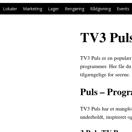
Lokaler
Marketing
Lager
Rengøring
Rådgivning
Events
TV3 Pul
TV3 Puls er en populær 
programmer. Her får du 
tilgængelige for seerne.
Puls – Prog
TV3 Puls har et mangfold
underholdt, inspireret 