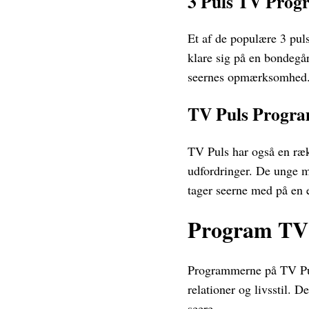
3 Puls TV Prog
Et af de populære 3 pul
klare sig på en bondegå
seernes opmærksomhed
TV Puls Progr
TV Puls har også en ræk
udfordringer. De unge 
tager seerne med på en 
Program TV
Programmerne på TV Puls
relationer og livsstil. 
seere.