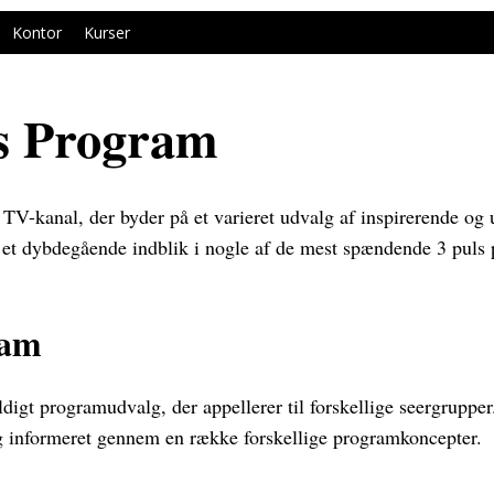
Kontor
Kurser
s Program
TV-kanal, der byder på et varieret udvalg af inspirerende og
et dybdegående indblik i nogle af de mest spændende 3 puls 
ram
igt programudvalg, der appellerer til forskellige seergrupper
og informeret gennem en række forskellige programkoncepter.