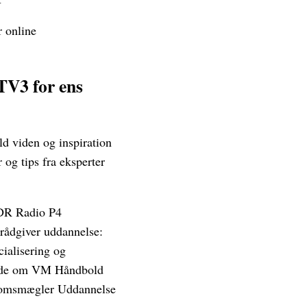
r online
 TV3 for ens
ld viden og inspiration
og tips fra eksperter
DR Radio P4
rådgiver uddannelse:
ialisering og
vide om VM Håndbold
omsmægler Uddannelse