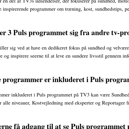
en del af TV3s udsendelser, der fokuserer på sundhed, motion
se inspirerende programmer om træning, kost, sundhedstips, pe
er 3 Puls programmet sig fra andre tv-
ller sig ved at have en dedikeret fokus på sundhed og velvæ
re og inspirere seerne til at leve en sundere livsstil gennem in
e programmer er inkluderet i Puls prog
mer inkluderet i Puls programmet på TV3 kan være Sundhed
alle niveauer, Kostvejledning med eksperter og Reportager f
rne få adgang til at se Puls programmet