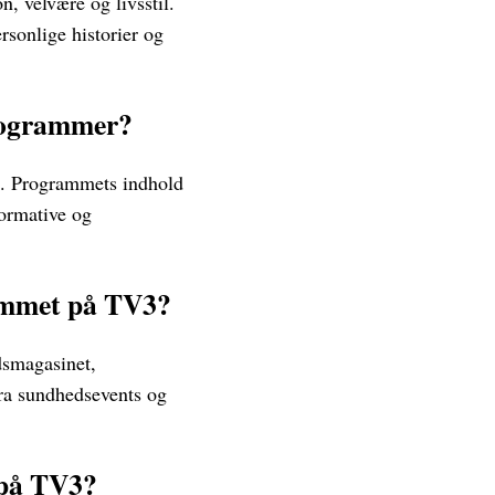
, velvære og livsstil.
rsonlige historier og
programmer?
re. Programmets indhold
formative og
rammet på TV3?
smagasinet,
ra sundhedsevents og
 på TV3?