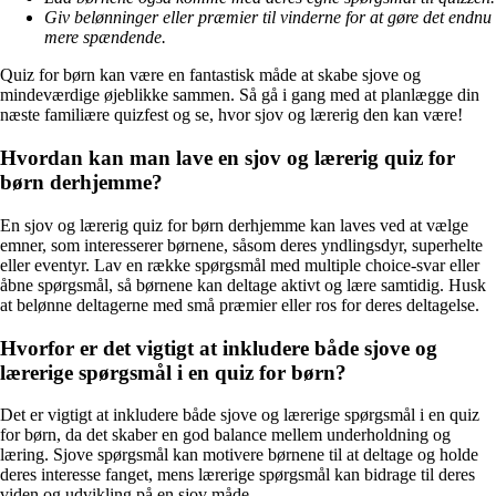
Giv belønninger eller præmier til vinderne for at gøre det endnu
mere spændende.
Quiz for børn kan være en fantastisk måde at skabe sjove og
mindeværdige øjeblikke sammen. Så gå i gang med at planlægge din
næste familiære quizfest og se, hvor sjov og lærerig den kan være!
Hvordan kan man lave en sjov og lærerig quiz for
børn derhjemme?
En sjov og lærerig quiz for børn derhjemme kan laves ved at vælge
emner, som interesserer børnene, såsom deres yndlingsdyr, superhelte
eller eventyr. Lav en række spørgsmål med multiple choice-svar eller
åbne spørgsmål, så børnene kan deltage aktivt og lære samtidig. Husk
at belønne deltagerne med små præmier eller ros for deres deltagelse.
Hvorfor er det vigtigt at inkludere både sjove og
lærerige spørgsmål i en quiz for børn?
Det er vigtigt at inkludere både sjove og lærerige spørgsmål i en quiz
for børn, da det skaber en god balance mellem underholdning og
læring. Sjove spørgsmål kan motivere børnene til at deltage og holde
deres interesse fanget, mens lærerige spørgsmål kan bidrage til deres
viden og udvikling på en sjov måde.