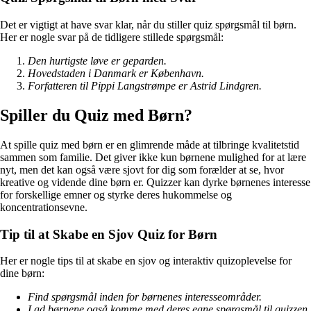
Det er vigtigt at have svar klar, når du stiller quiz spørgsmål til børn.
Her er nogle svar på de tidligere stillede spørgsmål:
Den hurtigste løve er geparden.
Hovedstaden i Danmark er København.
Forfatteren til Pippi Langstrømpe er Astrid Lindgren.
Spiller du Quiz med Børn?
At spille quiz med børn er en glimrende måde at tilbringe kvalitetstid
sammen som familie. Det giver ikke kun børnene mulighed for at lære
nyt, men det kan også være sjovt for dig som forælder at se, hvor
kreative og vidende dine børn er. Quizzer kan dyrke børnenes interesse
for forskellige emner og styrke deres hukommelse og
koncentrationsevne.
Tip til at Skabe en Sjov Quiz for Børn
Her er nogle tips til at skabe en sjov og interaktiv quizoplevelse for
dine børn:
Find spørgsmål inden for børnenes interesseområder.
Lad børnene også komme med deres egne spørgsmål til quizzen.