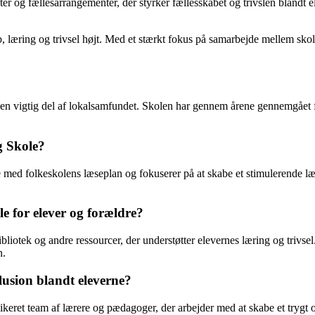
er og fællesarrangementer, der styrker fællesskabet og trivslen blandt el
 læring og trivsel højt. Med et stærkt fokus på samarbejde mellem skole,
t en vigtig del af lokalsamfundet. Skolen har gennem årene gennemgået
g Skole?
ed folkeskolens læseplan og fokuserer på at skabe et stimulerende læri
le for elever og forældre?
bliotek og andre ressourcer, der understøtter elevernes læring og trivse
n.
lusion blandt eleverne?
keret team af lærere og pædagoger, der arbejder med at skabe et trygt og 