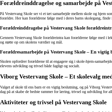
Forældreinddragelse og samarbejde på Ves
På Vestervang Skole ser vi et tæt samarbejde mellem skole og hjem som
forældre. Her kan forældrene følge med i deres barns skolegang, finde
Forældreinddragelse på Vestervang Skole forældreintr
Gennem Vestervang Skole forældreintra kan forældrene følge med i lektie
og støtte op om skolens værdier og mål.
Forældresamarbejde på Vestervang Skole – En vigtig bri
Skolen opfordrer forældrene til at engagere sig i skole-hjem-samarbejd
elevens udvikling og trivsel både fagligt og socialt.
Viborg Vestervang Skole – Et skolevalg med
Valget af skole til ens barn er en vigtig beslutning, og på Viborg Veste
dag på at skabe de bedste rammer for læring, trivsel og udvikling for all
Aktiviteter og trivsel på Vestervang Skole