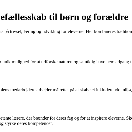
efællesskab til børn og forældre
us på trivsel, læring og udvikling for eleverne. Her kombineres tradit
 unik mulighed for at udforske naturen og samtidig have nem adgang til
ens medarbejdere arbejder målrettet på at skabe et inkluderende miljø, h
te lærere, der brænder for deres fag og for at inspirere eleverne. Sko
 og styrke deres kompetencer.