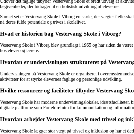
Udover det faglige tilbyder Vestervang Skole et bredt udvalg af aktivitet
begivenheder, der bidrager til en holistisk udvikling af eleverne.
Samlet set er Vestervang Skole i Viborg en skole, der vægter fællesskab,
nå deres fulde potentiale og trives i skolelivet.
Hvad er historien bag Vestervang Skole i Viborg?
Vestervang Skole i Viborg blev grundlagt i 1965 og har siden da være
hos elever og lærere.
Hvordan er undervisningen struktureret på Vestervan
Undervisningen på Vestervang Skole er organiseret i overensstemmelse m
aktiviteter for at styrke elevernes faglige og personlige udvikling.
Hvilke ressourcer og faciliteter tilbyder Vestervang Sko
Vestervang Skole har moderne undervisningslokaler, idrætsfaciliteter, bi
digitale platforme som ForældreIntra for kommunikation og informatio
Hvordan arbejder Vestervang Skole med trivsel og ink
Vestervang Skole lægger stor vægt på trivsel og inklusion og har et dedi