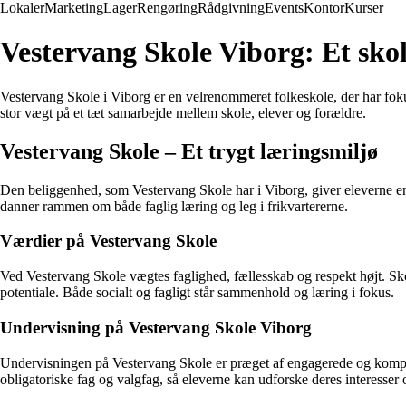
Lokaler
Marketing
Lager
Rengøring
Rådgivning
Events
Kontor
Kurser
Vestervang Skole Viborg: Et skol
Vestervang Skole i Viborg er en velrenommeret folkeskole, der har fok
stor vægt på et tæt samarbejde mellem skole, elever og forældre.
Vestervang Skole – Et trygt læringsmiljø
Den beliggenhed, som Vestervang Skole har i Viborg, giver eleverne en
danner rammen om både faglig læring og leg i frikvartererne.
Værdier på Vestervang Skole
Ved Vestervang Skole vægtes faglighed, fællesskab og respekt højt. Skol
potentiale. Både socialt og fagligt står sammenhold og læring i fokus.
Undervisning på Vestervang Skole Viborg
Undervisningen på Vestervang Skole er præget af engagerede og kompeten
obligatoriske fag og valgfag, så eleverne kan udforske deres interesser