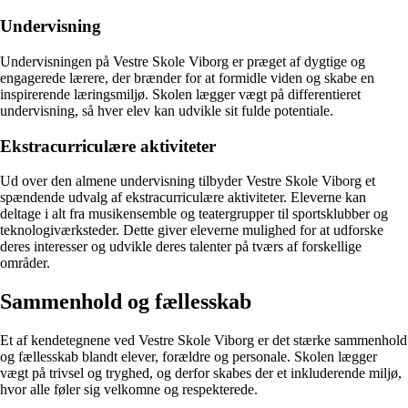
Undervisning
Undervisningen på Vestre Skole Viborg er præget af dygtige og
engagerede lærere, der brænder for at formidle viden og skabe en
inspirerende læringsmiljø. Skolen lægger vægt på differentieret
undervisning, så hver elev kan udvikle sit fulde potentiale.
Ekstracurriculære aktiviteter
Ud over den almene undervisning tilbyder Vestre Skole Viborg et
spændende udvalg af ekstracurriculære aktiviteter. Eleverne kan
deltage i alt fra musikensemble og teatergrupper til sportsklubber og
teknologiværksteder. Dette giver eleverne mulighed for at udforske
deres interesser og udvikle deres talenter på tværs af forskellige
områder.
Sammenhold og fællesskab
Et af kendetegnene ved Vestre Skole Viborg er det stærke sammenhold
og fællesskab blandt elever, forældre og personale. Skolen lægger
vægt på trivsel og tryghed, og derfor skabes der et inkluderende miljø,
hvor alle føler sig velkomne og respekterede.