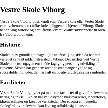
Vestre Skole Viborg
Vestre Skole Viborg, også kendt som Vestre Skole eller Vester Skole,
er en velrenommeret folkeskole beliggende i hjertet af Viborg. Skolen
har en lang historie og har i årevis leveret kvalitetsuddannelse til børn
fra Viborg og omegn.
Historie
Skolen blev grundlagt tilbage i [indsæt årstal], og siden da har den
været et centralt uddannelsessted i Viborg. Det særlige ved Vestre
Skole er dens engagement i både faglig og personlig udvikling af
eleverne. Skolen har gennem årene fostret mange dygtige og
succesfulde individer, der har haft en positiv indflydelse på samfundet.
Faciliteter
Vestre Skole Viborg byder på moderne faciliteter til gavn for elevernes
læring og trivsel. Skolen har veludstyrede klasseværelser, laboratorier,
idrætsfaciliteter og kreative værksteder. Der er også en hyggelig
skolegård, hvor eleverne kan lege og udfolde sig i pauserne.