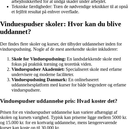
arbejdssikkerhed for at undgå skader under arbejdet.
Tekniske færdigheder: Træn de nødvendige teknikker til at opnå
et fejlfrit resultat på enhver overflade.
Vinduespudser skoler: Hvor kan du blive
uddannet?
Der findes flere skoler og kurser, der tilbyder uddannelser inden for
vinduespudsning. Nogle af de mest anerkendte skoler inkluderer:
Skole for Vinduespudsning:
En landsdækkende skole med
fokus på praktisk træning og teoretisk viden.
Vinduespudser Akademiet:
Specialiseret skole med erfarne
undervisere og moderne faciliteter.
Vinduespudsning Danmark:
En onlinebaseret
uddannelsesplatform med kurser for både begyndere og erfarne
vinduespudsere.
Vinduespudser uddannelse pris: Hvad koster det?
Prisen for en vinduespudser uddannelse kan variere afhængigt af
skolen og kursets varighed. Typisk kan priserne ligge mellem 5000 kr.
og 15.000 kr. for en kortvarig uddannelse, mens længerevarende
kurser kan koste op til 30.000 kr.