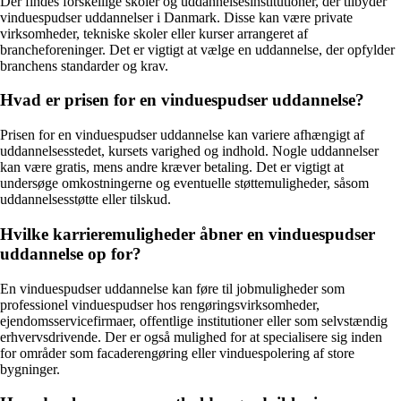
Der findes forskellige skoler og uddannelsesinstitutioner, der tilbyder
vinduespudser uddannelser i Danmark. Disse kan være private
virksomheder, tekniske skoler eller kurser arrangeret af
brancheforeninger. Det er vigtigt at vælge en uddannelse, der opfylder
branchens standarder og krav.
Hvad er prisen for en vinduespudser uddannelse?
Prisen for en vinduespudser uddannelse kan variere afhængigt af
uddannelsesstedet, kursets varighed og indhold. Nogle uddannelser
kan være gratis, mens andre kræver betaling. Det er vigtigt at
undersøge omkostningerne og eventuelle støttemuligheder, såsom
uddannelsesstøtte eller tilskud.
Hvilke karrieremuligheder åbner en vinduespudser
uddannelse op for?
En vinduespudser uddannelse kan føre til jobmuligheder som
professionel vinduespudser hos rengøringsvirksomheder,
ejendomsservicefirmaer, offentlige institutioner eller som selvstændig
erhvervsdrivende. Der er også mulighed for at specialisere sig inden
for områder som facaderengøring eller vinduespolering af store
bygninger.