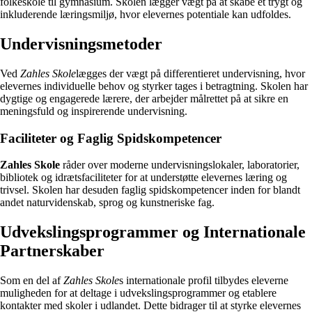
folkeskole til gymnasium. Skolen lægger vægt på at skabe et trygt og
inkluderende læringsmiljø, hvor elevernes potentiale kan udfoldes.
Undervisningsmetoder
Ved
Zahles Skole
lægges der vægt på differentieret undervisning, hvor
elevernes individuelle behov og styrker tages i betragtning. Skolen har
dygtige og engagerede lærere, der arbejder målrettet på at sikre en
meningsfuld og inspirerende undervisning.
Faciliteter og Faglig Spidskompetencer
Zahles Skole
råder over moderne undervisningslokaler, laboratorier,
bibliotek og idrætsfaciliteter for at understøtte elevernes læring og
trivsel. Skolen har desuden faglig spidskompetencer inden for blandt
andet naturvidenskab, sprog og kunstneriske fag.
Udvekslingsprogrammer og Internationale
Partnerskaber
Som en del af
Zahles Skole
s internationale profil tilbydes eleverne
muligheden for at deltage i udvekslingsprogrammer og etablere
kontakter med skoler i udlandet. Dette bidrager til at styrke elevernes