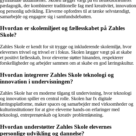
gymnasiale uddannelser. Skolen lægger vægt på en helhedsorienteret
pædagogik, der kombinerer traditionelle fag med kreativitet, innovation
og personlig udvikling. Eleverne opfordres til at tænke selvstændigt,
samarbejde og engagere sig i samfundsdebatten.
Hvordan er skolemiljøet og fællesskabet på Zahles
Skole?
Zahles Skole er kendt for sit trygge og inkluderende skolemiljø, hvor
elevernes trivsel og trivsel er i fokus. Skolen lægger vægt på at skabe
et positivt fællesskab, hvor eleverne støtter hinanden, respekterer
forskelligheder og arbejder sammen om at skabe en god læringskultur.
Hvordan integrerer Zahles Skole teknologi og
innovation i undervisningen?
Zahles Skole har en moderne tilgang til undervisning, hvor teknologi
og innovation spiller en central rolle. Skolen har fx digitale
læringsplatforme, maker spaces og samarbejder med virksomheder og
kulturinstitutioner for at give eleverne hands-on erfaringer med
teknologi, entreprenørskab og kreativ problemløsning.
Hvordan understøtter Zahles Skole elevernes
personlige udvikling og dannelse?